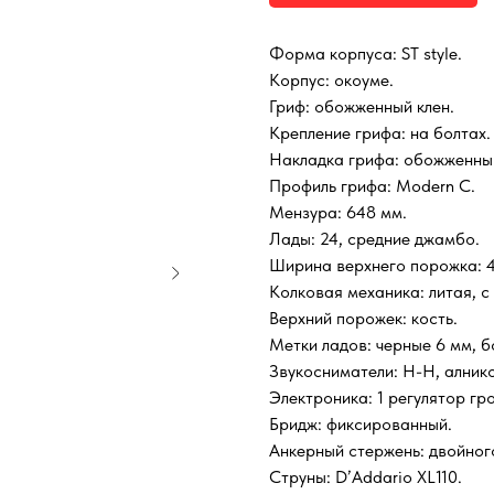
Форма корпуса: ST style.
Корпус: окоуме.
Гриф: обожженный клен.
Крепление грифа: на болтах.
Накладка грифа: обожженный
Профиль грифа: Modern С.
Мензура: 648 мм.
Лады: 24, средние джамбо.
Ширина верхнего порожка: 4
Колковая механика: литая, с
Верхний порожек: кость.
Метки ладов: черные 6 мм, б
Звукосниматели: H-H, алнико
Электроника: 1 регулятор гр
Бридж: фиксированный.
Анкерный стержень: двойного
Струны: D’Аddario XL110.