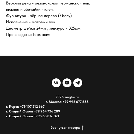
Верхняя дека - резонансная германская ель,
нижняя и обечайки - клён.
Фурнитура - чёрное дерево (Ebony)
Исполнение - матовый лак
Диаметр шейки 24мм , мензура - 325мм
Производство Германия
2025 singlm.ru
г. Москва +79 996 677 638
г. Курск
+79 107 312 667
г. Старый Оскол +79 964 736 289
г. Старый Оскол +79 963 076 321
Вернуться наверх