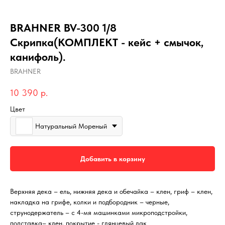
BRAHNER BV-300 1/8
Скрипка(КОМПЛЕКТ - кейс + смычок,
канифоль).
BRAHNER
10 390
р.
Цвет
Натуральный Мореный
Добавить в корзину
Верхняя дека – ель, нижняя дека и обечайка – клен, гриф – клен,
накладка на грифе, колки и подбородник – черные,
струнодержатель – с 4-мя машинками микроподстройки,
подставка– клен, покрытие - глянцевый лак